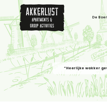
De Boer
”Heerlijke wakker ge
”Fantastische
”Geweldig hui