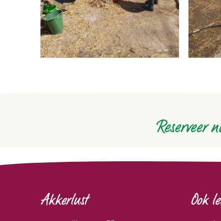
Reserveer n
Akkerlust
Ook le