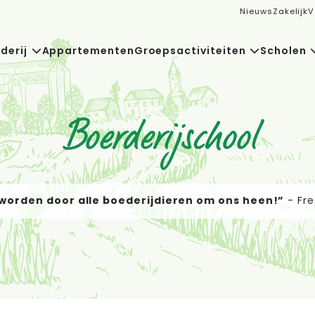
Nieuws
Zakelijk
V
derij
Appartementen
Groepsactiviteiten
Scholen
Boerderijschool
worden door alle boederijdieren om ons heen!”
 BBQ gedaan met de kinderen op Akkerlust”
s, lekkere badkamer en gezellig personeel”
-
-
Jaap
Carla
-
Fre