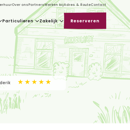
erhuur
Over ons
Partners
Werken bij
Adres & Route
Contact
Particulieren
Zakelijk
Reserveren
derik