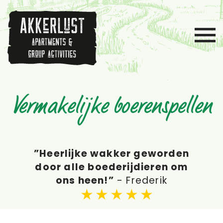
Vermakelijke boerenspellen
”Heerlijke wakker geworden
”Fantastische BBQ gedaan
”Geweldig huis, lekkere
door alle boederijdieren om
badkamer en gezellig
met de kinderen op
ons heen!”
Akkerlust”
personeel”
-
-
-
Frederik
Carla
Jaap