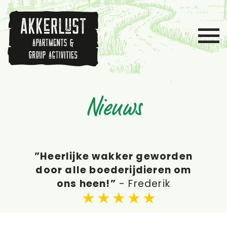
Nieuws
”Heerlijke wakker geworden
”Fantastische BBQ gedaan
”Geweldig huis, lekkere
door alle boederijdieren om
badkamer en gezellig
met de kinderen op
ons heen!”
Akkerlust”
personeel”
-
-
-
Frederik
Carla
Jaap