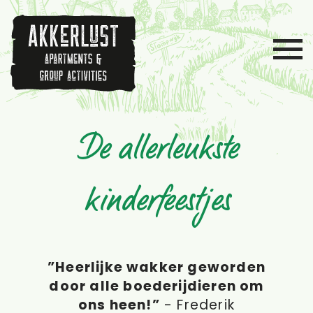
De allerleukste
kinderfeestjes
”Heerlijke wakker geworden
”Fantastische BBQ gedaan
”Geweldig huis, lekkere
door alle boederijdieren om
badkamer en gezellig
met de kinderen op
ons heen!”
Akkerlust”
personeel”
-
-
-
Frederik
Carla
Jaap